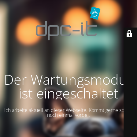
Der Wartungsmodus
ist eingeschaltet
Ich arbeite aktuell an dieser Webseite. Kommt gerne später
noch einmal vorbei.