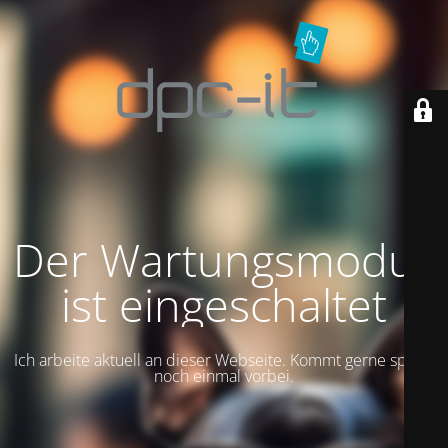
Der Wartungsmodus
ist eingeschaltet
Ich arbeite aktuell an dieser Webseite. Kommt gerne später
noch einmal vorbei.