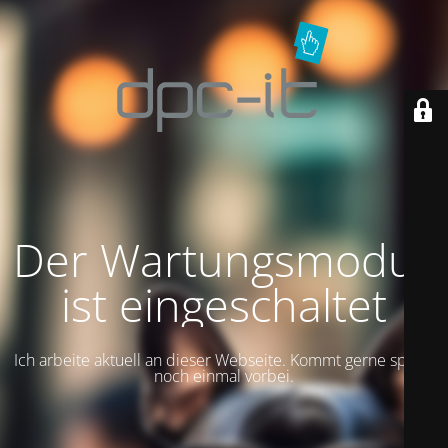
Der Wartungsmodus
ist eingeschaltet
Ich arbeite aktuell an dieser Webseite. Kommt gerne später
noch einmal vorbei.