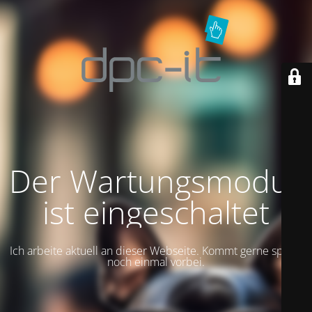
Der Wartungsmodus
ist eingeschaltet
Ich arbeite aktuell an dieser Webseite. Kommt gerne später
noch einmal vorbei.