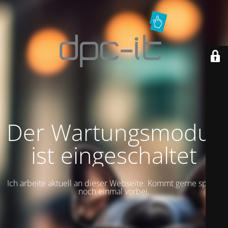
Der Wartungsmodus
ist eingeschaltet
Ich arbeite aktuell an dieser Webseite. Kommt gerne später
noch einmal vorbei.