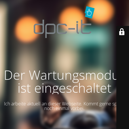
Der Wartungsmodus
ist eingeschaltet
Ich arbeite aktuell an dieser Webseite. Kommt gerne später
noch einmal vorbei.